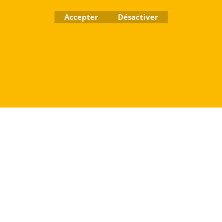
Accepter
Désactiver
Boutique en ligne créés
avec le logiciel
eCommerce ShopFactory