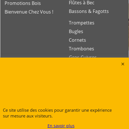
Flûtes à Bec
Promotions Bois
Bassons & Fagotts
Bienvenue Chez Vous !
Trompettes
Bugles
Cornets
Trombones
Gros Cuivres
Tubas
Rue des Vents SPRL
Petite Rue 56
7700 Mouscron
Ce site utilise des cookies pour garantir une expérience
Tél. +32 (0) 470 876 817
sur mesure aux visiteurs.
@.
contact@ruedesvents.com
En savoir plus
Au capital de 10000€ - N°BE1007294916