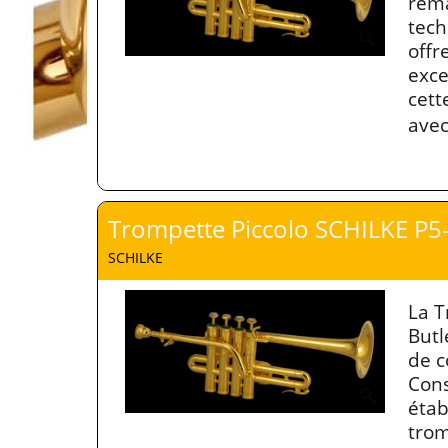
rema
tech
offr
exce
cett
avec
Trompette Piccolo SCHILKE P5
SCHILKE
La T
Butl
de c
Cons
étab
trom