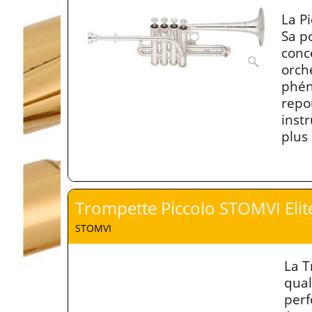
La P
Sa po
conc
orch
phén
repo
inst
plus
Trompette Piccolo STOMVI Elit
STOMVI
La T
qual
perf