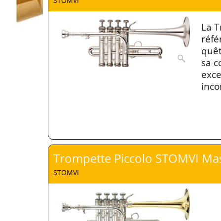
STOMVI
La T
réfé
quêt
sa c
exce
inco
Trompette Piccolo STOMVI Ma
STOMVI