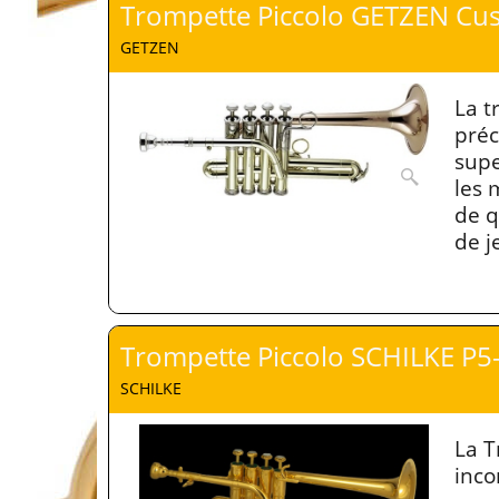
Trompette Piccolo GETZEN Cu
GETZEN
La t
préc
supe
les 
de q
de j
Trompette Piccolo SCHILKE P5
SCHILKE
La T
inco