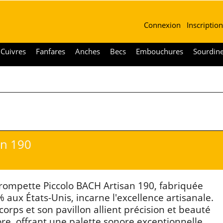
Connexion
Inscription
Cuivres
Fanfares
Anches
Becs
Embouchures
Sourdin
an 190
rompette Piccolo BACH Artisan 190, fabriquée
 aux États-Unis, incarne l'excellence artisanale.
corps et son pavillon allient précision et beauté
re, offrant une palette sonore exceptionnelle.