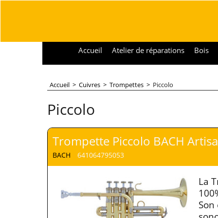
Accueil
Atelier de réparations
Bois
Accueil
>
Cuivres
>
Trompettes
>
Piccolo
Piccolo
Trompette Piccolo BACH Artis
BACH
641064795053
La T
100%
Son 
sono