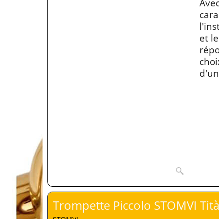
Avec
cara
l'in
et l
répo
choi
d'un
Trompette Piccolo STOMVI Tit