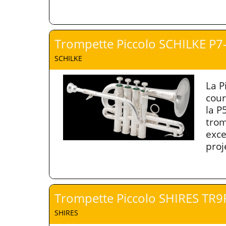
Trompette Piccolo SCHILKE P7
SCHILKE
La P
cour
la P
trom
exce
proj
Trompette Piccolo SHIRES TR9
SHIRES