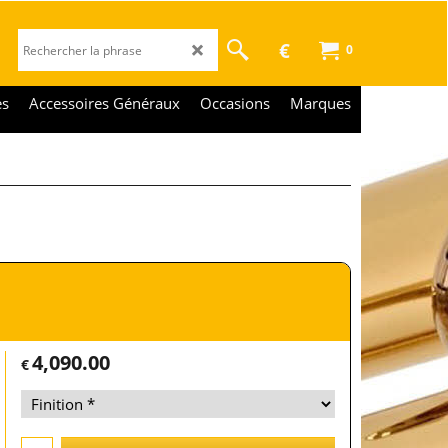
€
0
es
Accessoires Généraux
Occasions
Marques
4,090.00
€