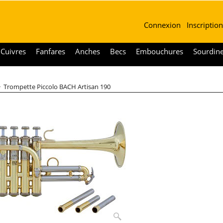
Connexion
Inscription
Cuivres
Fanfares
Anches
Becs
Embouchures
Sourdin
>
Trompette Piccolo BACH Artisan 190