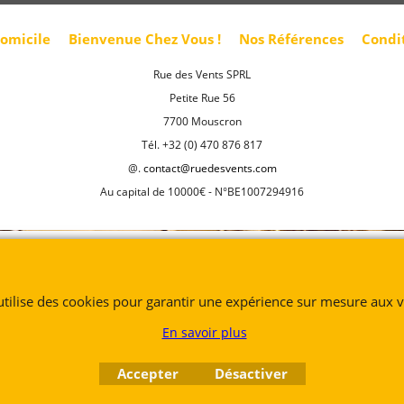
domicile
Bienvenue Chez Vous !
Nos Références
Condi
Rue des Vents SPRL
Petite Rue 56
7700 Mouscron
Tél. +32 (0) 470 876 817
@.
contact@ruedesvents.com
Au capital de 10000€ - N°BE1007294916
Boutique en ligne créés
avec le logiciel
eCommerce ShopFactory
 utilise des cookies pour garantir une expérience sur mesure aux vi
En savoir plus
Accepter
Désactiver