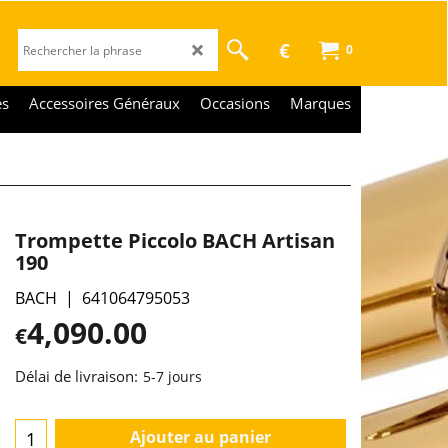
€
0
es
Accessoires Généraux
Occasions
Marques
Trompette Piccolo BACH Artisan
190
BACH
641064795053
4,090.00
€
Délai de livraison:
5-7 jours
Ajouter au panier