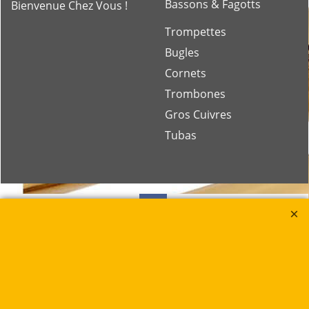
Bassons & Fagotts
Bienvenue Chez Vous !
Trompettes
Bugles
Cornets
Trombones
Gros Cuivres
Tubas
Rue des Vents SPRL
Petite Rue 56
7700 Mouscron
Tél. +32 (0) 470 876 817