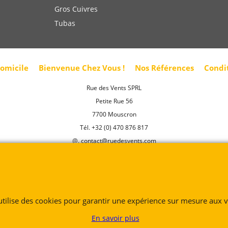
domicile
Bienvenue Chez Vous !
Nos Références
Condi
Rue des Vents SPRL
Petite Rue 56
7700 Mouscron
Tél. +32 (0) 470 876 817
@.
contact@ruedesvents.com
Au capital de 10000€ - N°BE1007294916
Boutique en ligne créés
avec le logiciel
eCommerce ShopFactory
 utilise des cookies pour garantir une expérience sur mesure aux vi
En savoir plus