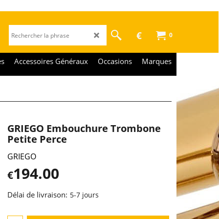
€
0
es
Accessoires Généraux
Occasions
Marques
GRIEGO Embouchure Trombone
Petite Perce
GRIEGO
194.00
€
Délai de livraison:
5-7 jours