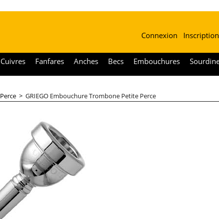
Connexion
Inscription
Cuivres
Fanfares
Anches
Becs
Embouchures
Sourdin
 Perce
>
GRIEGO Embouchure Trombone Petite Perce