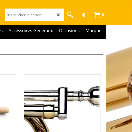
€
0
es
Accessoires Généraux
Occasions
Marques