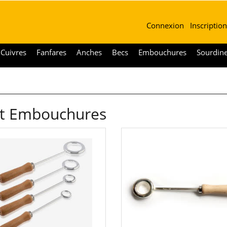
Connexion
Inscription
Cuivres
Fanfares
Anches
Becs
Embouchures
Sourdin
nt Embouchures