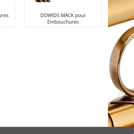
ures
DOWIDS MACK pour
Embouchures
25.00
€