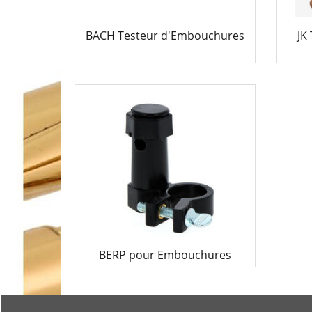
BACH Testeur d'Embouchures
JK
39.00
€
BERP pour Embouchures
21.00
€