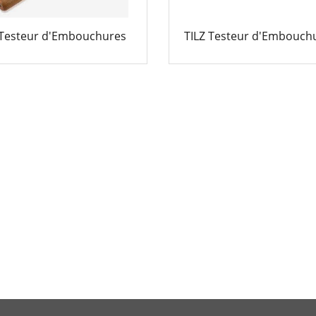
 Testeur d'Embouchures
TILZ Testeur d'Embouch
44.00
64.00
€
€