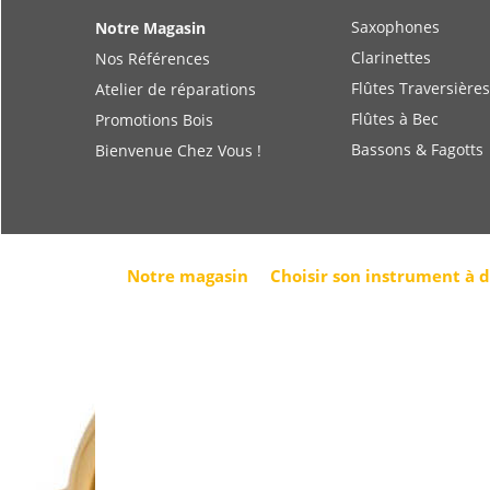
Saxophones
Notre Magasin
Clarinettes
Nos Références
Flûtes Traversières
Atelier de réparations
Flûtes à Bec
Promotions Bois
Bassons & Fagotts
Bienvenue Chez Vous !
Notre magasin
Choisir son instrument à 