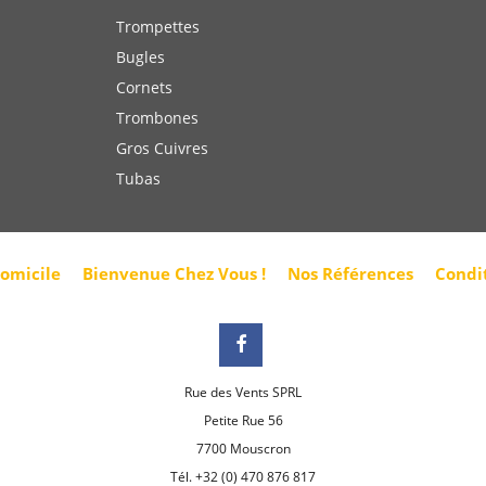
Trompettes
Bugles
Cornets
Trombones
Gros Cuivres
Tubas
domicile
Bienvenue Chez Vous !
Nos Références
Condi
Rue des Vents SPRL
Petite Rue 56
7700 Mouscron
Tél. +32 (0) 470 876 817