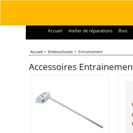
Accueil
Atelier de réparations
Bois
Accueil
>
Embouchures
>
Entrainement
Accessoires Entraineme