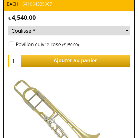
BACH
641064335907
4,540.00
€
Pavillon cuivre rose
(
€150.00
)
Ajouter au panier