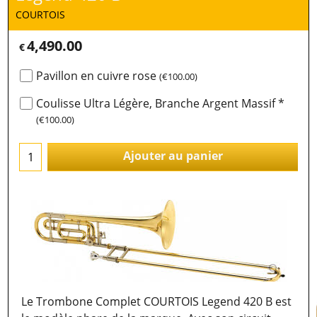
COURTOIS
4,490.00
€
Pavillon en cuivre rose
(
€100.00
)
Coulisse Ultra Légère, Branche Argent Massif
*
(
€100.00
)
Ajouter au panier
Le Trombone Complet COURTOIS Legend 420 B est