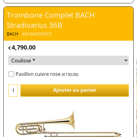
Trombone Complet BACH
Stradivarius 36B
BACH
641064335815
4,790.00
€
Pavillon cuivre rose
(
€150.00
)
Ajouter au panier