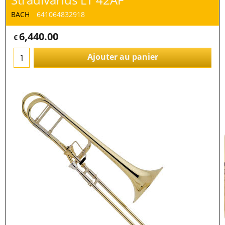
BACH
641064832918
6,440.00
€
Ajouter au panier