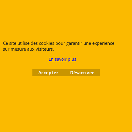
perfection technique du Legend 420 BH.
Cliquez ici
Trombone Complet EASTMAN by
Shires ETB 828 G
Ce site utilise des cookies pour garantir une expérience
sur mesure aux visiteurs.
EASTMAN
En savoir plus
2,340.00
€
Accepter
Désactiver
Ajouter au panier
Le Trombone Complet EASTMAN by Shires ETB 828