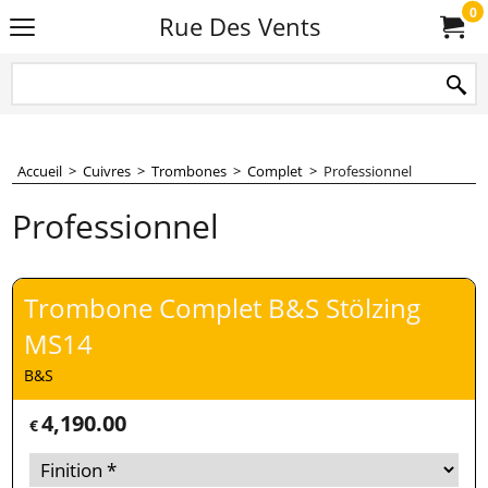
0
Rue Des Vents
Accueil
>
Cuivres
>
Trombones
>
Complet
>
Professionnel
Professionnel
Trombone Complet B&S Stölzing
MS14
B&S
4,190.00
€