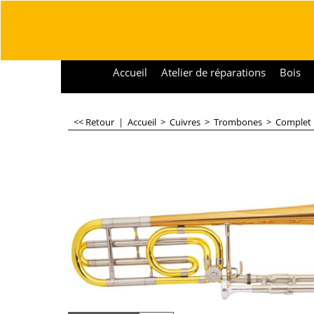
Accueil
Atelier de réparations
Bois
<< Retour
|
Accueil
>
Cuivres
>
Trombones
>
Complet