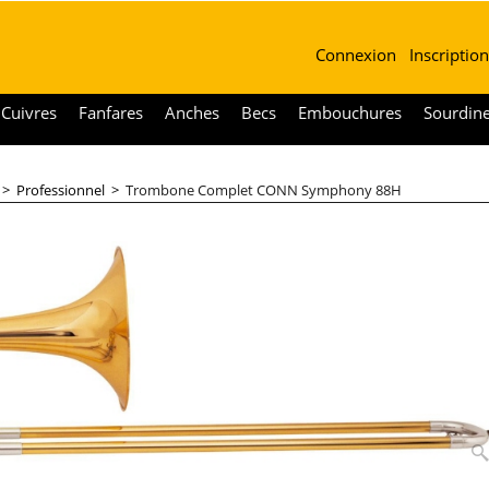
Connexion
Inscription
Cuivres
Fanfares
Anches
Becs
Embouchures
Sourdin
>
Professionnel
>
Trombone Complet CONN Symphony 88H