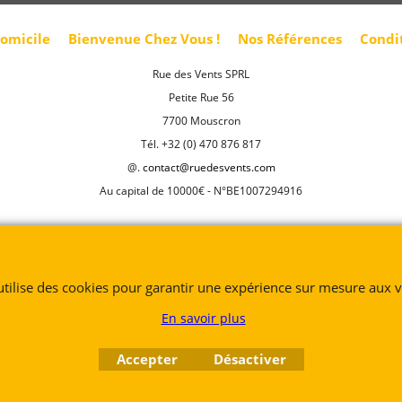
domicile
Bienvenue Chez Vous !
Nos Références
Condi
Rue des Vents SPRL
Petite Rue 56
7700 Mouscron
Tél. +32 (0) 470 876 817
@.
contact@ruedesvents.com
Au capital de 10000€ - N°BE1007294916
Boutique en ligne créés
avec le logiciel
eCommerce ShopFactory
 utilise des cookies pour garantir une expérience sur mesure aux vi
En savoir plus
Accepter
Désactiver