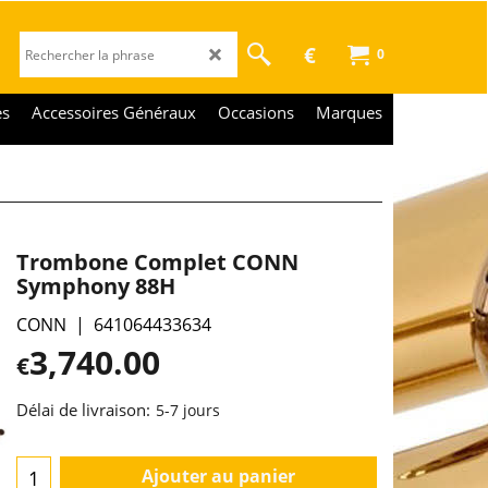
€
0
es
Accessoires Généraux
Occasions
Marques
Trombone Complet CONN
Symphony 88H
CONN
641064433634
3,740.00
€
Délai de livraison:
5-7 jours
Ajouter au panier