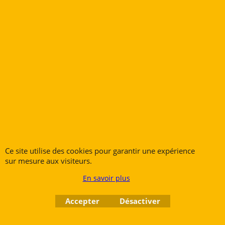
TILZ Embouchure
Trompette Spéciale
Série 200
84.00
€
1
2
Suivant >
Saxophones
Notre Magasin
Ce site utilise des cookies pour garantir une expérience
Clarinettes
Nos Références
sur mesure aux visiteurs.
Flûtes Traversières
Atelier de réparations
En savoir plus
Flûtes à Bec
Promotions Bois
Accepter
Désactiver
Bassons & Fagotts
Bienvenue Chez Vous !
Trompettes