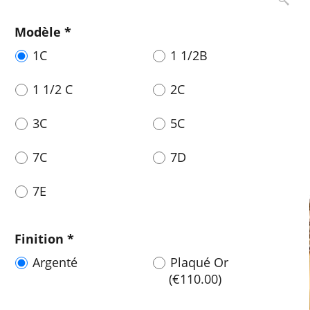
Modèle
*
1C
1 1/2B
1 1/2 C
2C
3C
5C
7C
7D
7E
Finition
*
Argenté
Plaqué Or
(
€110.00
)