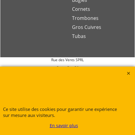
Cornets
Trombones
Gros Cuivres
Tubas
Rue des Vents SPRL
Petite Rue 56
7700 Mouscron
Tél. +32 (0) 470 876 817
@.
contact@ruedesvents.com
Au capital de 10000€ - N°BE1007294916
Ce site utilise des cookies pour garantir une expérience
sur mesure aux visiteurs.
Boutique en ligne créés
avec le logiciel
eCommerce ShopFactory
En savoir plus