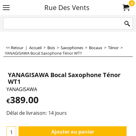
0
Rue Des Vents
<< Retour
|
Accueil
>
Bois
>
Saxophones
>
Bocaux
>
Ténor
>
YANAGISAWA Bocal Saxophone Ténor WT1
YANAGISAWA Bocal Saxophone Ténor
WT1
YANAGISAWA
389.00
€
Délai de livraison:
14 jours
Ajouter au panier