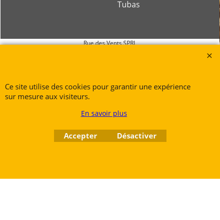
Tubas
Rue des Vents SPRL
Petite Rue 56
7700 Mouscron
Tél. +32 (0) 470 876 817
Ce site utilise des cookies pour garantir une expérience
@.
contact@ruedesvents.com
sur mesure aux visiteurs.
Au capital de 10000€ - N°BE1007294916
En savoir plus
Accepter
Désactiver
Boutique en ligne créés
avec le logiciel
eCommerce ShopFactory